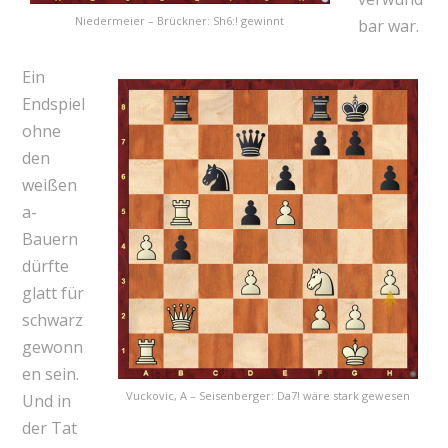
Niedermeier – Brückner: Sh6:! gewinnt
bar war.
Ein
Endspiel
ohne
den
weißen
a-
Bauern
dürfte
glatt für
schwarz
gewonn
en sein.
Vuckovic, A – Seisenberger: Da7! wäre stark gewesen
Und in
der Tat