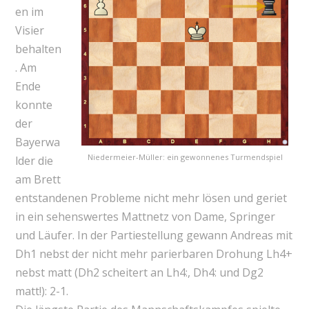
en im
Visier
behalten
. Am
Ende
konnte
der
Bayerwa
Niedermeier-Müller: ein gewonnenes Turmendspiel
lder die
am Brett
entstandenen Probleme nicht mehr lösen und geriet
in ein sehenswertes Mattnetz von Dame, Springer
und Läufer. In der Partiestellung gewann Andreas mit
Dh1 nebst der nicht mehr parierbaren Drohung Lh4+
nebst matt (Dh2 scheitert an Lh4:, Dh4: und Dg2
matt!): 2-1.