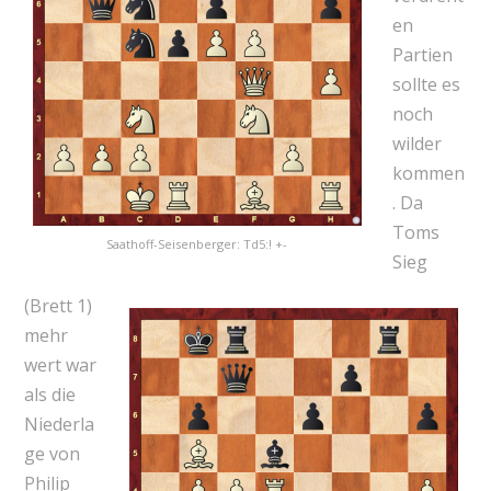
en
Partien
sollte es
noch
wilder
kommen
. Da
Toms
Saathoff-Seisenberger: Td5:! +-
Sieg
(Brett 1)
mehr
wert war
als die
Niederla
ge von
Philip