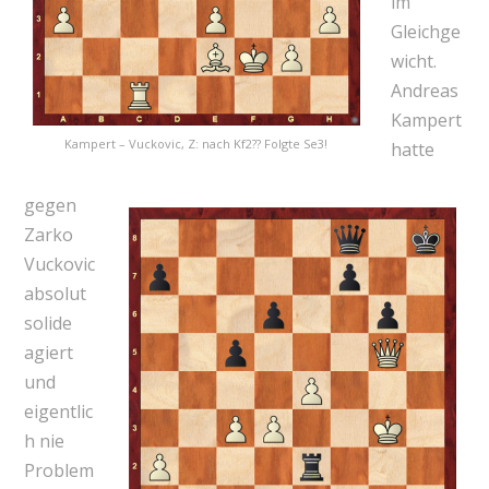
im
Gleichge
wicht.
Andreas
Kampert
Kampert – Vuckovic, Z: nach Kf2?? Folgte Se3!
hatte
gegen
Zarko
Vuckovic
absolut
solide
agiert
und
eigentlic
h nie
Problem