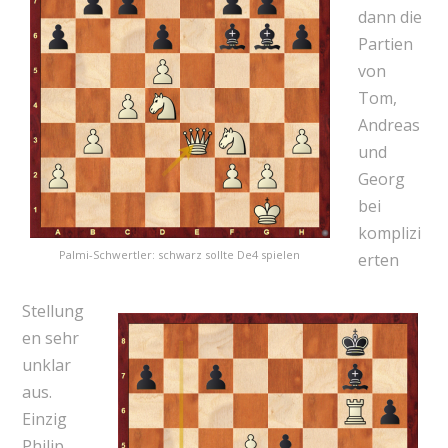
dann die
Partien
von
Tom,
Andreas
und
Georg
bei
komplizi
Palmi-Schwertler: schwarz sollte De4 spielen
erten
Stellung
en sehr
unklar
aus.
Einzig
Philip