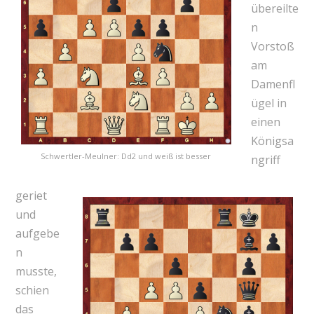
übereilte
n
Vorstoß
am
Damenfl
ügel in
einen
Königsa
Schwertler-Meulner: Dd2 und weiß ist besser
ngriff
geriet
und
aufgebe
n
musste,
schien
das