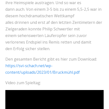
ihre Heimspiele austragen. Und so war es
dann auch. Von einem 3-5 bis zu einem 5,5-2,5 war in
diesem hochdramatischen Wettkampf
alles drinnen und erst af den letzten Zentimetern der
Zielgeraden konnte Philip Schwertler mit
einem sehenswerten Läuferopfer sein zuvor
verlorenes Endspiel ins Remis retten und damit
den Erfolg sicher stellen.
Den gesamten Bericht gibt es hier zum Download:
https://svi-schach.net/wp-
content/uploads/2023/01/Bruckmühl.pdf
Video zum Spieltag: