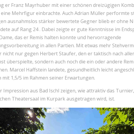
g er Franz Mayrhuber mit einer schönen dreizügigen Komb
 eine Mehrfigur einbrachte. Auch Adrian Müller performte st
gen ausnahmslos stärker bewertete Gegner blieb er ohne N
dete auf Rang 24 . Dabei zeigte er gute Kenntnisse im Ends
Dame, das er Remis halten konnte und hervorragende
ungsvorbereitung in allen Partien. Mit etwas mehr Stehver
r nicht nur gegen Herbert Staufer, den er taktisch nach all
st überspielte, sondern auch noch die ein oder andere Rem
n. Marcel Haffstein landete, gesundheitlich leicht angesch
 mit 1,5/5 im Rahmen seiner Erwartungen.
r Impression aus Bad Ischl zeigen, wie attraktiv das Turnier
ichen Theatersaal im Kurpark ausgetragen wird, ist.