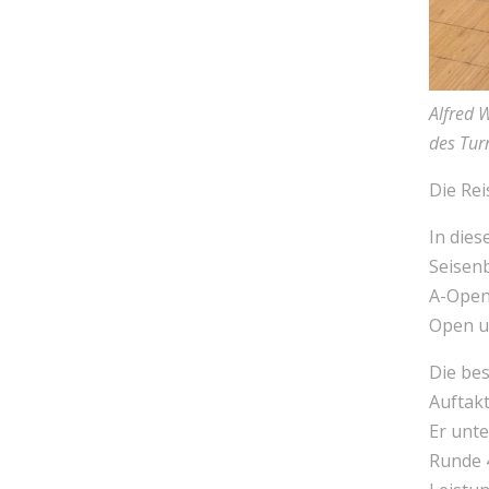
Alfred 
des Tur
Die Rei
In die
Seisen
A-Open
Open u
Die bes
Auftak
Er unte
Runde 4