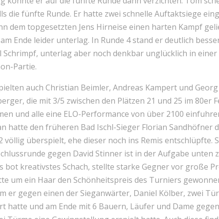
g konnte er auf die fünfte Runde dann verzichten. Tom sch
ls die fünfte Runde. Er hatte zwei schnelle Auftaktsiege ei
n dem topgesetzten Jens Hirneise einen harten Kampf gelie
am Ende leider unterlag. In Runde 4 stand er deutlich bess
 Schrimpf, unterlag aber noch denkbar unglücklich in einer
on-Partie.
spielten auch Christian Beimler, Andreas Kampert und Georg
erger, die mit 3/5 zwischen den Plätzen 21 und 25 im 80er F
amen und alle eine ELO-Performance von über 2100 einfuhre
an hatte den früheren Bad Ischl-Sieger Florian Sandhöfner d
 völlig überspielt, ehe dieser noch ins Remis entschlüpfte. 
Schlussrunde gegen David Stinner ist in der Aufgabe unten 
 bot kreativstes Schach, stellte starke Gegner vor große 
tte um ein Haar den Schönheitspreis des Turniers gewonne
m er gegen einen der Sieganwärter, Daniel Kölber, zwei Tü
rt hatte und am Ende mit 6 Bauern, Läufer und Dame gege