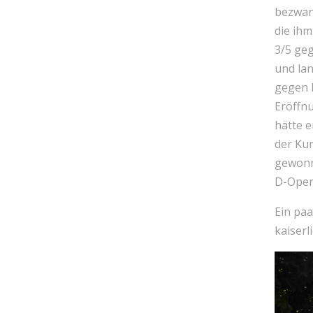
bezwan
die ihm
3/5 ge
und lan
gegen 
Eröffn
hätte e
der Kun
gewonne
D-Open
Ein paa
kaiserl