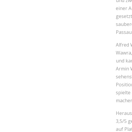
und zwe
einer 
gesetzt
sauber
Passau 
Alfred
Wawra, 
und ka
Armin 
sehens
Positi
spielte
machen,
Heraus
3,5/5 
auf Pla