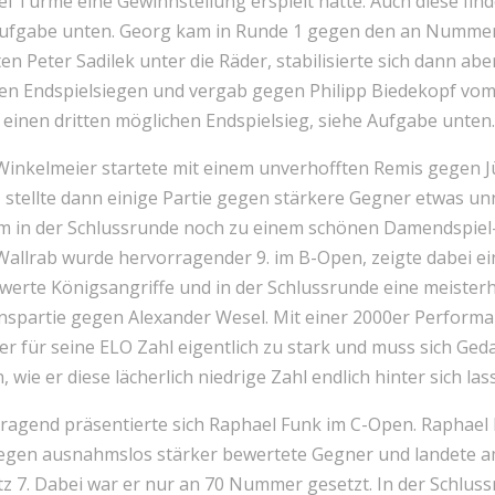
i Türme eine Gewinnstellung erspielt hatte. Auch diese finde
Aufgabe unten. Georg kam in Runde 1 gegen den an Numme
en Peter Sadilek unter die Räder, stabilisierte sich dann abe
en Endspielsiegen und vergab gegen Philipp Biedekopf vo
einen dritten möglichen Endspielsieg, siehe Aufgabe unten
 Winkelmeier startete mit einem unverhofften Remis gegen 
stellte dann einige Partie gegen stärkere Gegner etwas un
m in der Schlussrunde noch zu einem schönen Damendspiel-
Wallrab wurde hervorragender 9. im B-Open, zeigte dabei ei
werte Königsangriffe und in der Schlussrunde eine meister
onspartie gegen Alexander Wesel. Mit einer 2000er Perform
 er für seine ELO Zahl eigentlich zu stark und muss sich Ge
 wie er diese lächerlich niedrige Zahl endlich hinter sich lass
ragend präsentierte sich Raphael Funk im C-Open. Raphael 
gegen ausnahmslos stärker bewertete Gegner und landete 
tz 7. Dabei war er nur an 70 Nummer gesetzt. In der Schlus