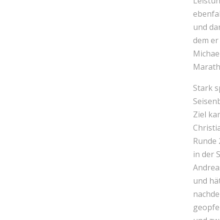
Leistun
ebenfal
und dan
dem er 
Michael
Marath
Stark 
Seisenb
Ziel k
Christi
Runde 2
in der 
Andreas
und hä
nachde
geopfe