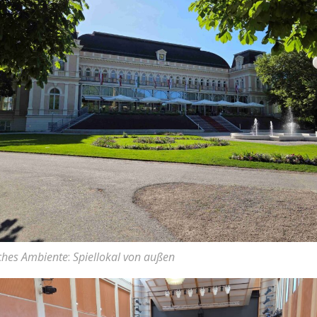
iches Ambiente
:
Spiellokal von außen