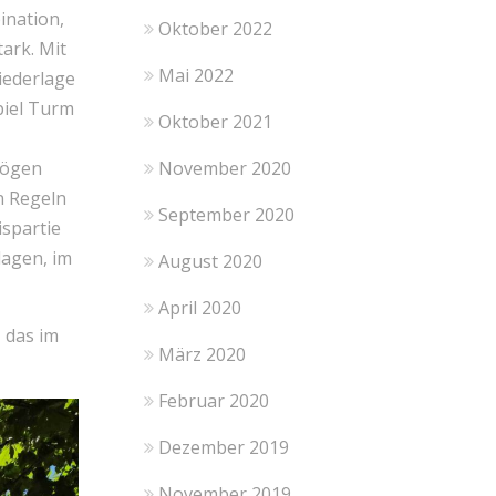
ination,
Oktober 2022
ark. Mit
Mai 2022
iederlage
piel Turm
Oktober 2021
November 2020
mögen
en Regeln
September 2020
ispartie
lagen, im
August 2020
April 2020
, das im
März 2020
Februar 2020
Dezember 2019
November 2019