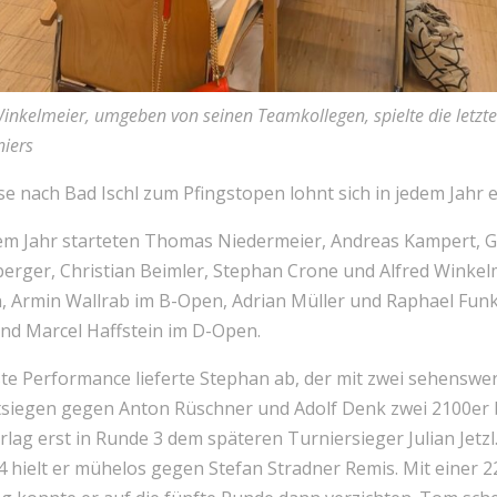
Winkelmeier, umgeben von seinen Teamkollegen, spielte die letzte
niers
se nach Bad Ischl zum Pfingstopen lohnt sich in jedem Jahr 
sem Jahr starteten Thomas Niedermeier, Andreas Kampert, 
berger, Christian Beimler, Stephan Crone und Alfred Winkel
, Armin Wallrab im B-Open, Adrian Müller und Raphael Funk
nd Marcel Haffstein im D-Open.
te Performance lieferte Stephan ab, der mit zwei sehenswe
tsiegen gegen Anton Rüschner und Adolf Denk zwei 2100er 
rlag erst in Runde 3 dem späteren Turniersieger Julian Jetzl.
 hielt er mühelos gegen Stefan Stradner Remis. Mit einer 