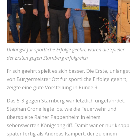
Unlängst für sportliche Erfolge geehrt, waren die Spieler
der Ersten gegen Starnberg erfolgreich
Frisch geehrt spielt es sich besser. Die Erste, unlängst
von Bürgermeister Ott für sportliche Erfolge geehrt,
zeigte eine gute Vorstellung in Runde 3.
Das 5-3 gegen Starnberg war letztlich ungefährdet.
Stephan Crone legte los, wie die Feuerwehr und
überspielte Rainer Pappenheim in einem
sehenswerten Königsangriff. Damit war er nur knapp
später fertig als Andreas Kampert, der zu einem