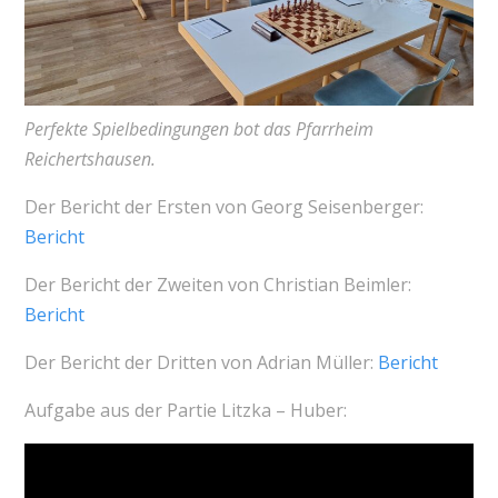
Perfekte Spielbedingungen bot das Pfarrheim
Reichertshausen.
Der Bericht der Ersten von Georg Seisenberger:
Bericht
Der Bericht der Zweiten von Christian Beimler:
Bericht
Der Bericht der Dritten von Adrian Müller:
Bericht
Aufgabe aus der Partie Litzka – Huber: