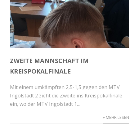
ZWEITE MANNSCHAFT IM
KREISPOKALFINALE
Mit einem umkämpften 2,5-1,5 gegen den MTV
Ingolstadt 2 zieht die Zweite ins Kreispokalfinale
ein, wo der MTV Ingolstadt 1...
+ MEHR LESEN