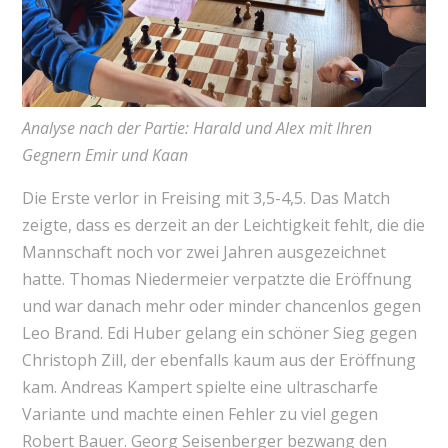
Analyse nach der Partie: Harald und Alex mit Ihren
Gegnern Emir und Kaan
Die Erste verlor in Freising mit 3,5-4,5. Das Match
zeigte, dass es derzeit an der Leichtigkeit fehlt, die die
Mannschaft noch vor zwei Jahren ausgezeichnet
hatte. Thomas Niedermeier verpatzte die Eröffnung
und war danach mehr oder minder chancenlos gegen
Leo Brand. Edi Huber gelang ein schöner Sieg gegen
Christoph Zill, der ebenfalls kaum aus der Eröffnung
kam. Andreas Kampert spielte eine ultrascharfe
Variante und machte einen Fehler zu viel gegen
Robert Bauer. Georg Seisenberger bezwang den