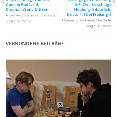
Open in Bad Ischl,
3-5, Zweite schlägt
Stephan Crone Dritter
Neuburg 2 deutlich,
,
,
Dritte 4-4 bei Freising 2
Allgemein
Startseite
Startseite
,
,
,
Allgemein
Startseite
Startseite
Single
Turniere
,
Single
Turniere
VERBUNDENE BEITRÄGE