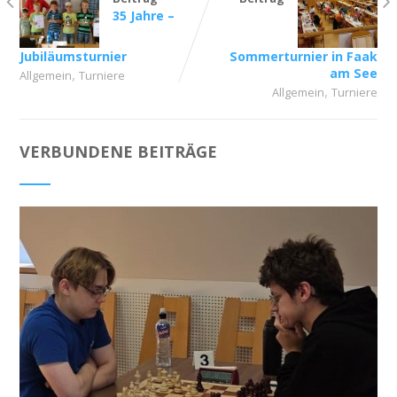
35 Jahre –
Jubiläumsturnier
Sommerturnier in Faak
,
am See
Allgemein
Turniere
,
Allgemein
Turniere
VERBUNDENE BEITRÄGE