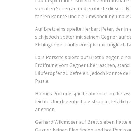
Läuferspiel einen isolierten Zentrumsbauer
von allen Seiten an und eroberte diesen. 
fahren konnte und die Umwandlung unausw
Auf Brett eins spielte Herbert Peter, der in
sich jedoch später mit seinem Gegner auf da
Eichinger ein Läuferendspiel mit ungleich fa
Lars Porsche spielte auf Brett 5 gegen eine
Eröffnung vom Gegner überraschen, stand e
Läuferopfer zu befreien. Jedoch konnte d
Partie.
Hannes Portune spielte abermals in der zwei
leichte Überlegenheit ausstrahlte, letztli
abgeben.
Gerhard Wildmoser auf Brett sieben hatte e
Gegner keinen Plan finden und bot Remis an