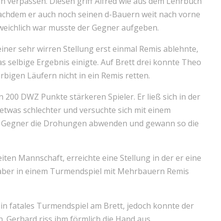
n verpassen. Diesen griff Alfred wie aus dem Lehrbuch
Nachdem er auch noch seinen d-Bauern weit nach vorne
eichlich war musste der Gegner aufgeben.
 einer sehr wirren Stellung erst einmal Remis ablehnte,
s selbige Ergebnis einigte. Auf Brett drei konnte Theo
rbigen Läufern nicht in ein Remis retten.
n 200 DWZ Punkte stärkeren Spieler. Er ließ sich in der
twas schlechter und versuchte sich mit einem
er Gegner die Drohungen abwenden und gewann so die
ten Mannschaft, erreichte eine Stellung in der er eine
ch aber in einem Turmendspiel mit Mehrbauern Remis
in fatales Turmendspiel am Brett, jedoch konnte der
. Gerhard riss ihm förmlich die Hand aus.