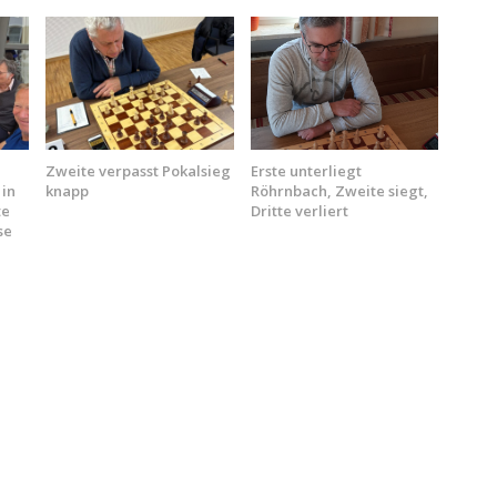
Zweite verpasst Pokalsieg
Erste unterliegt
 in
knapp
Röhrnbach, Zweite siegt,
te
Dritte verliert
se